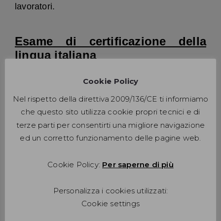
lavoratori.
Esame di certificazione della
lingua italiana
Cookie Policy
Dal mese di settembre 2020 CONTEMPORA
ha ottenuto l’accreditamento alla CILS, ente
Nel rispetto della direttiva 2009/136/CE ti informiamo
nazionale di certificazione della lingua italiana
che questo sito utilizza cookie propri tecnici e di
dell’Università di Siena.
terze parti per consentirti una migliore navigazione
La Certificazione CILS è un titolo ufficialmente
riconosciuto, che attesta il grado di
ed un corretto funzionamento delle pagine web.
competenza linguistico – comunicativa in
italiano come L2. La Certificazione CILS è la
prima certificazione di italiano ad aver adottato
Cookie Policy:
Per saperne di più
il sistema di
sei livelli
di competenza
linguistico-comunicativa proposto dal
Quadro
Personalizza i cookies utilizzati:
Comune Europeo di Riferimento
del
Consiglio
d’Europa
ad aver realizzato moduli di
Cookie settings
certificazione specifici per lavoratori di origine
straniera in Italia.