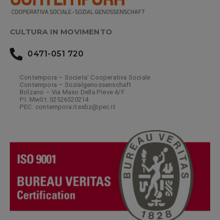
CULTURA IN MOVIMENTO
0471-051 720
Contempora – Societa’ Cooperativa Sociale
Contempora – Sozialgenossenschaft
Bolzano – Via Maso Della Pieve 4/F
P.I. MwSt. 02526520214
PEC: contempora.itasbz@pec.it