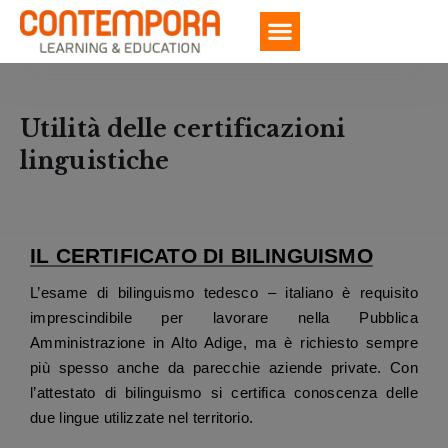
Utilità delle certificazioni
linguistiche
IL CERTIFICATO DI BILINGUISMO
L’esame di bilinguismo tedesco – italiano è requisito
imprescindibile per lavorare nella Pubblica
Amministrazione in Alto Adige, ma è richiesto sempre
più spesso anche da parecchie aziende private. Con
l’attestato di bilinguismo si certifica conoscenza delle
due lingue utilizzate nel territorio.