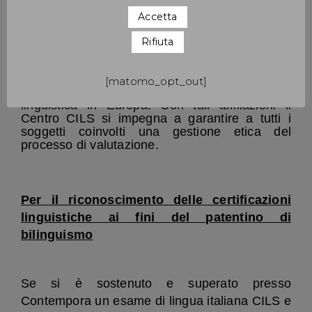
Il Centro CILS è membro istituzionale
Accetta
dell’
EALTA
(European Language Testing
Association) e membro affiliato
Rifiuta
all’
ALTE
(Association of Language Testers in
Europe). Si tratta di due associazioni che
hanno lo scopo di promuovere la conoscenza
[matomo_opt_out]
delle pratiche del testing e della valutazione
linguistica in Europa. Con tali affiliazioni il
Centro CILS si impegna a garantire a tutti i
soggetti coinvolti una gestione etica del
processo di valutazione.
Per il riconoscimento delle certificazioni
linguistiche ai fini del patentino di
bilinguismo
Se si è sostenuto e superato presso
Contempora un esame di lingua italiana CILS e