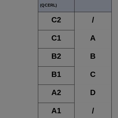
(QCERL)
C2
/
C1
A
B2
B
B1
C
A2
D
A1
/