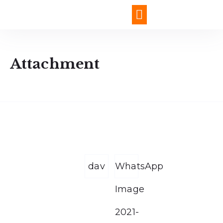
Chi siamo e Mission
Test autovalutazione
Attachment
dav
WhatsApp
Image
2021-