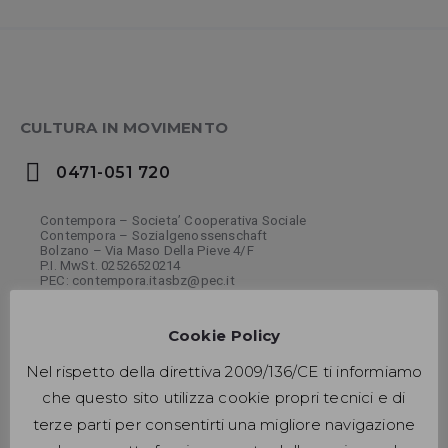
CULTURA IN MOVIMENTO
0471-051 720
Contempora – Societa’ Cooperativa Sociale
Contempora – Sozialgenossenschaft
Bolzano – Via Maso Della Pieve 4/F
P.I. MwSt. 02526520214
PEC: contempora.itasbz@pec.it
Cookie Policy
Nel rispetto della direttiva 2009/136/CE ti informiamo
che questo sito utilizza cookie propri tecnici e di
LINK VELOCI
terze parti per consentirti una migliore navigazione
Home