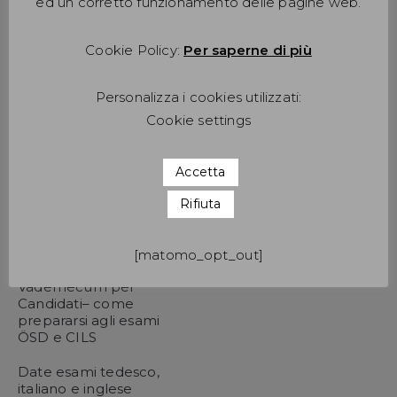
ed un corretto funzionamento delle pagine web.
Formazione
Cookie Policy:
Per saperne di più
Corsi di tedesco –
date
Personalizza i cookies utilizzati:
Corsi di inglese –
Cookie settings
date
Certificazioni
Accetta
Linguistiche
Rifiuta
Utilità delle
certificazioni
linguistiche
[matomo_opt_out]
Vademecum per
Candidati– come
prepararsi agli esami
ÖSD e CILS
Date esami tedesco,
italiano e inglese