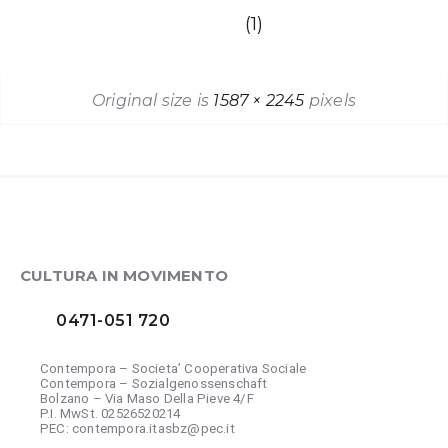
(1)
Original size is
1587 × 2245
pixels
CULTURA IN MOVIMENTO
0471-051 720
Contempora – Societa’ Cooperativa Sociale
Contempora – Sozialgenossenschaft
Bolzano – Via Maso Della Pieve 4/F
P.I. MwSt. 02526520214
PEC: contempora.itasbz@pec.it