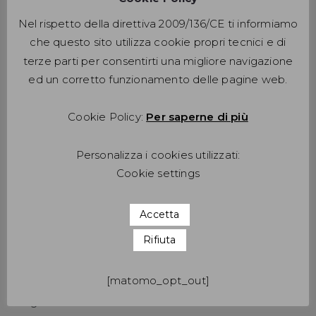
Contempora – Sozialgenossenschaft
Bolzano – Via Maso Della Pieve 4/F
Nel rispetto della direttiva 2009/136/CE ti informiamo
P.I. MwSt. 02526520214
PEC: contempora.itasbz@pec.it
che questo sito utilizza cookie propri tecnici e di
terze parti per consentirti una migliore navigazione
ed un corretto funzionamento delle pagine web.
Cookie Policy:
Per saperne di più
LINK VELOCI
Home
Personalizza i cookies utilizzati:
Cookie settings
Formazione
Corsi di tedesco –
Accetta
date
Rifiuta
Corsi di inglese –
date
[matomo_opt_out]
Certificazioni
Linguistiche