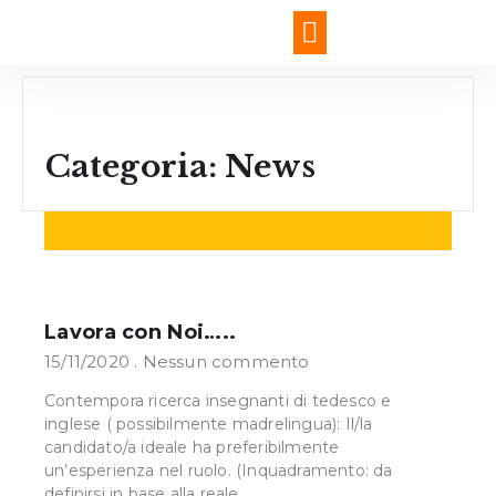
Chi siamo e Mission
Test autovalutazione
Categoria: News
Lavora con Noi…..
15/11/2020
Nessun commento
Contempora ricerca insegnanti di tedesco e
inglese ( possibilmente madrelingua): Il/la
candidato/a ideale ha preferibilmente
un’esperienza nel ruolo. (Inquadramento: da
definirsi in base alla reale