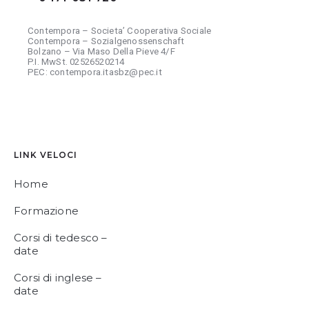
Contempora – Societa’ Cooperativa Sociale
Contempora – Sozialgenossenschaft
Bolzano – Via Maso Della Pieve 4/F
P.I. MwSt. 02526520214
PEC: contempora.itasbz@pec.it
LINK VELOCI
Home
Formazione
Corsi di tedesco –
date
Corsi di inglese –
date